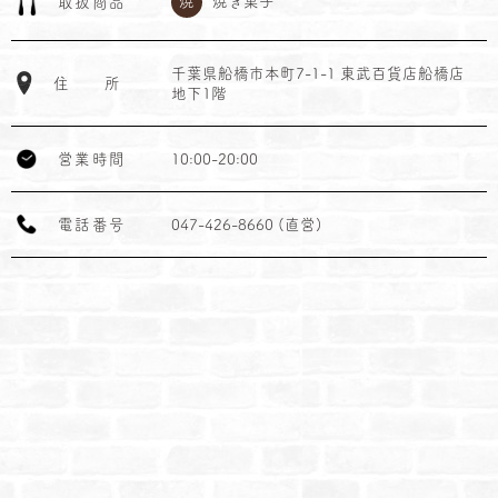
焼
焼き菓子
取
扱
商
品
千葉県船橋市本町7-1-1 東武百貨店船橋店
住
所
地下1階
営
業
時
間
10:00-20:00
電
話
番
号
047-426-8660 (直営)