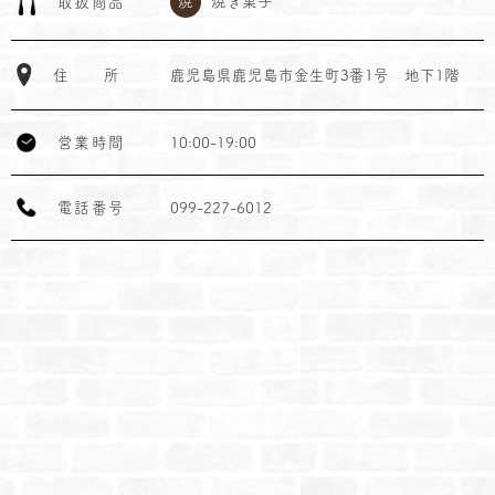
焼
焼き菓子
取
扱
商
品
住
所
鹿児島県鹿児島市金生町3番1号 地下1階
営
業
時
間
10:00-19:00
電
話
番
号
099-227-6012