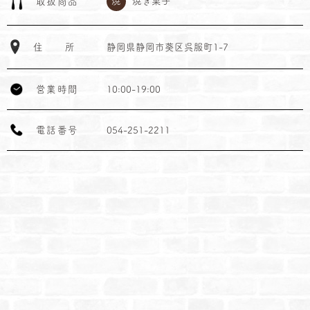
焼
焼き菓子
取
扱
商
品
住
所
静岡県静岡市葵区呉服町1-7
営
業
時
間
10:00-19:00
電
話
番
号
054-251-2211