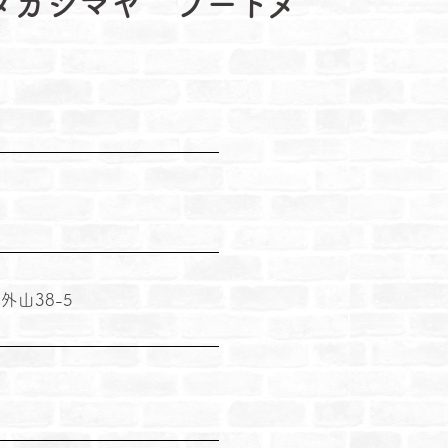
タカシマヤ フードメ
山38-5