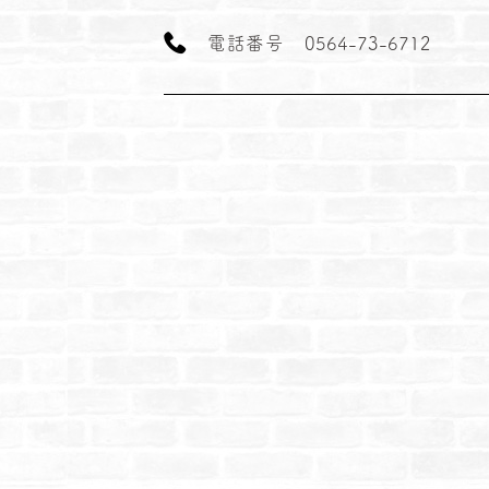
電
話
番
号
0564-73-6712