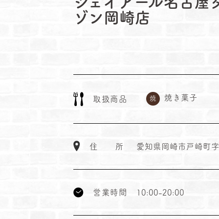
ジェイアール名古屋
ゾン岡崎店
焼き菓子
取
扱
商
品
焼
住
所
愛知県岡崎市戸崎町字外
営
業
時
間
10:00-20:00