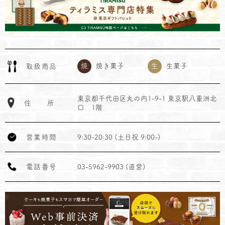
焼
焼き菓子
生
生菓子
取
扱
商
品
東京都千代田区丸の内1-9-1 東京駅八重洲北
住
所
口 1階
営
業
時
間
9:30-20:30 (土日祝 9:00-)
電
話
番
号
03-5962-9903 (直営)