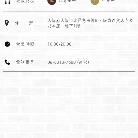
焼
焼き菓子
生
生菓子
取
扱
商
品
大阪府大阪市北区角田町8-7 阪急百貨店うめ
住
所
だ本店 地下1階
営
業
時
間
10:00-20:00
電
話
番
号
06-6313-7680 (直営)