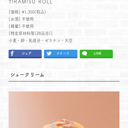
TIRAMISU ROLL
[価格] ¥1,350(税込)
[お酒] 不使用
[蜂蜜] 不使用
[特定原材料等(28品⽬)]
小麦・卵・乳成分・ゼラチン・大豆
シェア
ツイート
LINE
シュークリーム