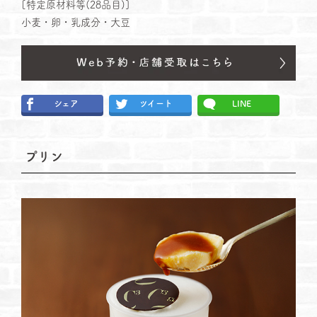
[特定原材料等(28品⽬)]
小麦・卵・乳成分・大豆
シェア
ツイート
LINE
プリン