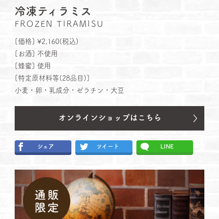
冷凍ティラミス
FROZEN TIRAMISU
[価格] ¥2,160(税込)
[お酒] 不使⽤
[蜂蜜] 使⽤
[特定原材料等(28品⽬)]
小麦・卵・乳成分・ゼラチン・大豆
シェア
ツイート
LINE