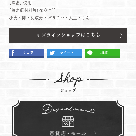
[蜂蜜] 使⽤
[特定原材料等(28品⽬)]
小麦・卵・乳成分・ゼラチン・大豆・りんご
シェア
ツイート
LINE