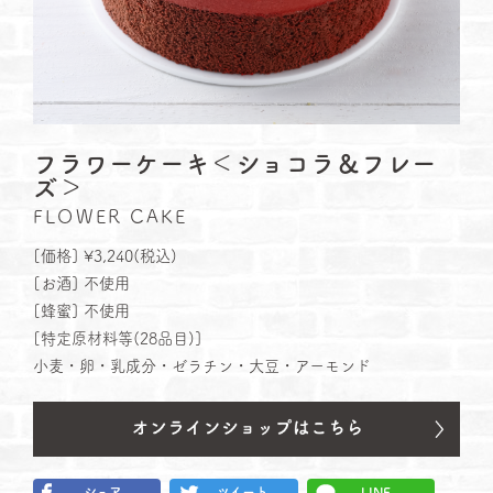
フラワーケーキ＜ショコラ＆フレー
ズ＞
FLOWER CAKE
[価格] ¥3,240(税込)
[お酒] 不使⽤
[蜂蜜] 不使⽤
[特定原材料等(28品⽬)]
小麦・卵・乳成分・ゼラチン・大豆・アーモンド
シェア
ツイート
LINE