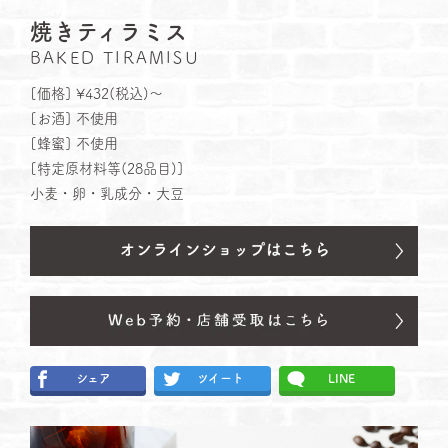
焼きティラミス
BAKED TIRAMISU
[価格] ¥432(税込)～
[お酒] 不使⽤
[蜂蜜] 不使⽤
[特定原材料等(28品⽬)]
小麦・卵・乳成分・大豆
シェア
ツイート
LINE