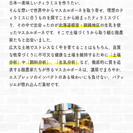
日本一美味しいティラミスを作りたい。
そんな想いで世界中からマスカルポーネを取り寄せ、理想のテ
ィラミスに合うものを探すことから始まったティラミスづく
り。その中で出会ったのが
北海道根室・釧路地区
の生乳を使
ったマスカルポーネです。そこで土壌づくりから取り組む酪農
家たちと出会いました。
広大な土地でストレスなく牛を育てることはもちろん、良質
な牧草づくりに不可欠な健康な土壌を維持するために
「土壌
分析」
や
「飼料分析」
、
「生乳分析」
など、徹底的に質を追
求する酪農家たちが作るマスカルポーネは、濃厚でまろやか。
エスプレッソのインパクトのある味わいにも負けない、パティ
シエが惚れ込んだ素材です。