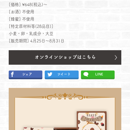
[価格] ¥648(税込)～
[お酒] 不使⽤
[蜂蜜] 不使⽤
[特定原材料等(28品⽬)]
小麦・卵・乳成分・大豆
[販売期間] 4月25日～8月31日
シェア
ツイート
LINE